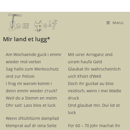
Menü
Mir land et lugg*
Am Wochaende guck i emmr
Mit uirer Arroganz ond
wieder mol vorbei
uiram haufa Geld
Sag hallo zum Werksschutz
Glaubat ihr wahrscheinlich
ond zur Polizei
uich k’hört d’Welt
I frog mi warom komm i
Doch ihr guckat au blos
denn emmr wieder z’ruck?
neidisch, wenn i mei Mädle
Weil do a Stemm en meim
druck
Ohr sait: Lass blos et luck
Ond glaubat mir, Dui lot et
luck
Wenn d’Kühltürm dampfad
klemprat auf dr oina Seite
Für 60 – 70 Johr machat ihr