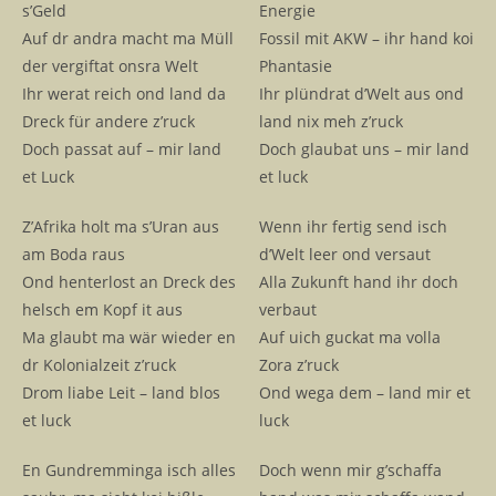
s’Geld
Energie
Auf dr andra macht ma Müll
Fossil mit AKW – ihr hand koi
der vergiftat onsra Welt
Phantasie
Ihr werat reich ond land da
Ihr plündrat d’Welt aus ond
Dreck für andere z’ruck
land nix meh z’ruck
Doch passat auf – mir land
Doch glaubat uns – mir land
et Luck
et luck
Z’Afrika holt ma s’Uran aus
Wenn ihr fertig send isch
am Boda raus
d’Welt leer ond versaut
Ond henterlost an Dreck des
Alla Zukunft hand ihr doch
helsch em Kopf it aus
verbaut
Ma glaubt ma wär wieder en
Auf uich guckat ma volla
dr Kolonialzeit z’ruck
Zora z’ruck
Drom liabe Leit – land blos
Ond wega dem – land mir et
et luck
luck
En Gundremminga isch alles
Doch wenn mir g’schaffa