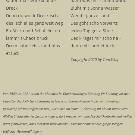
saubr, ma sieht koi bißle
hand was mir schaffa wand
Dreck
Blüht mit Sonna Wasser
Denn do wo dr Dreck isch,
Wend s’ganze Land
des isch alles ganz weit weg
Des goht scho Vorwärts
En Afrika ond Sellafield, do
jeden Tag got a Stuck
lammr s’Chaos z’ruck
Des kiragat mir scho na –
Drom liabe Leit – land blos
denn mir land et luck
et luck
Copyright 2020 by Tom Wolf
Von 1989 bis 2021 stand die Mahnwache Gundremmingen Sonntag für Sonntag vor dem
Haupttor des AKW Gundremmingen (ein paar Corona-Pausen haben wir allerdings
gemacht) Seither treffen wir uns „nur“ noch an jedem 2. Sonntag im Monat hinter dem
AKW in Sichtweite des Zwischenlagers, dort machen wir eine Abschaltkontrolle und wollen
darauf hinweisen, dass hier weit über unseren Lebenshorizont hinaus große Mengen
tödlichen Atommüll lagern.